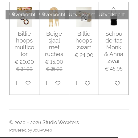
Uitverkocht
Uitverkocht
Uitverkocht
Uitverkocht
Billie
Beige
Billie
Schou
hoops
sjaal
hoops
dertas
multico
met
zwart
Monk
lor
ruches
& Anna
€ 24,00
zwar
€ 20,00
€ 15,00
€ 45,95
€ 24,00
€ 25,00
Houd mij op de hoogte
Houd mij op de hoogte
Houd mij op de hoogte
Houd mij op 
© 2020 - 2026 Studio Wowters
Powered by
JouwWeb