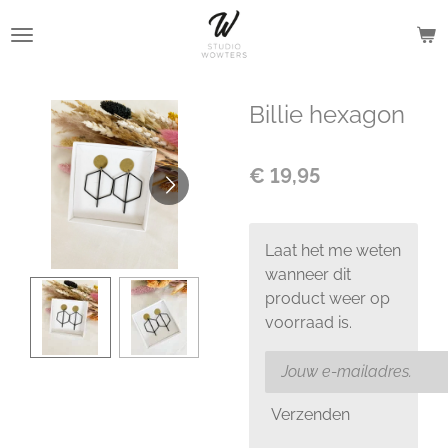
Ga
direct
naar
de
Billie hexagon
hoofdinhoud
€ 19,95
Laat het me weten
wanneer dit
product weer op
voorraad is.
Verzenden