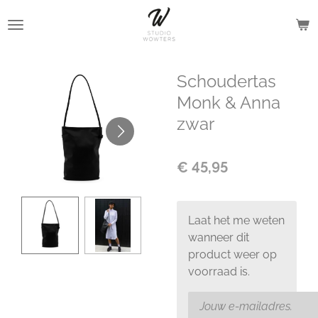
Ga
direct
naar
de
Schoudertas
hoofdinhoud
Monk & Anna
zwar
€ 45,95
Laat het me weten
wanneer dit
product weer op
voorraad is.