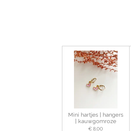
Mini hartjes | hangers
| kauwgomroze
€ 8,00