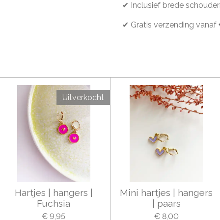
✔ Inclusief brede schoude
✔ Gratis verzending vanaf
Uitverkocht
Hartjes | hangers |
Mini hartjes | hangers
Fuchsia
| paars
€ 9,95
€ 8,00