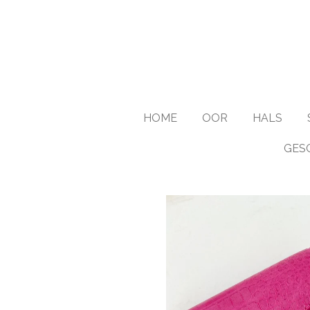
Ga
direct
naar
de
hoofdinhoud
HOME
OOR
HALS
GES