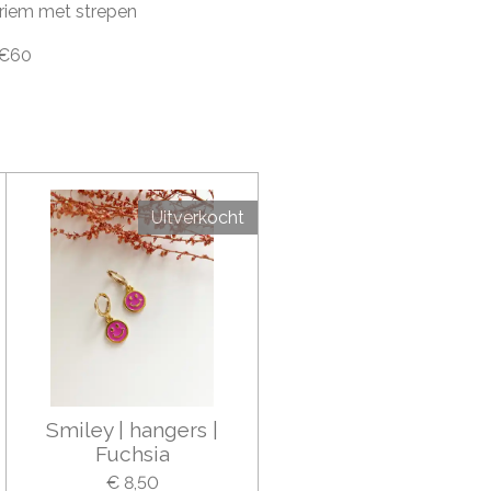
rriem met strepen
 €60
Uitverkocht
Smiley | hangers |
Fuchsia
€ 8,50