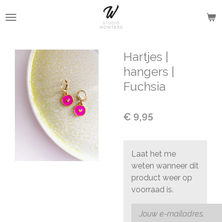
Ga
direct
naar
de
Hartjes |
hoofdinhoud
hangers |
Fuchsia
€ 9,95
Laat het me
weten wanneer dit
product weer op
voorraad is.