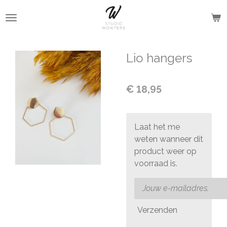
Ga
direct
naar
de
Lio hangers
hoofdinhoud
€ 18,95
Laat het me
weten wanneer dit
product weer op
voorraad is.
Verzenden