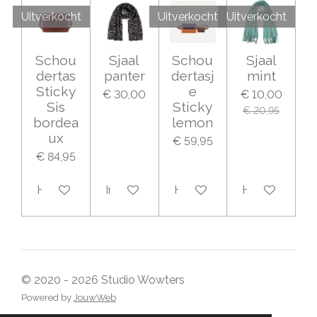
Uitverkocht
Uitverkocht
Uitverkocht
Schou
Sjaal
Schou
Sjaal
dertas
panter
dertasj
mint
Sticky
e
€ 30,00
€ 10,00
Sis
Sticky
€ 20,95
bordea
lemon
ux
€ 59,95
€ 84,95
Houd mij op de hoogte
In winkelwagen
Houd mij op de hoogte
Houd mij op 
© 2020 - 2026 Studio Wowters
Powered by
JouwWeb