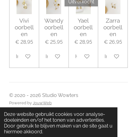
Uitverkocht
Vivi
Wandy
Yael
Zarra
oorbell
oorbell
oorbell
oorbell
en
en
en
en
€ 28,95
€ 25,95
€ 28,95
€ 26,95
In winkelwagen
In winkelwagen
Houd mij op de hoogte
In winkelwage
© 2020 - 2026 Studio Wowters
Powered by
JouwWeb
Deze website gebruikt cookies voor analyse-
doeleinden en/of het tonen van advertenties.
Door gebruik te blijven maken van de site gaat u
hiermee akkoord.