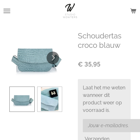
Ga
direct
naar
de
Schoudertas
hoofdinhoud
croco blauw
€ 35,95
Laat het me weten
wanneer dit
product weer op
voorraad is.
Verzenden