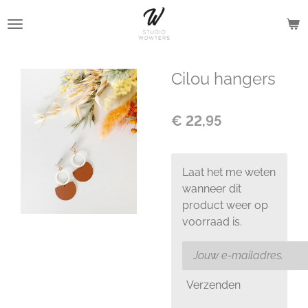
Ga
direct
naar
de
Cilou hangers
hoofdinhoud
€ 22,95
Laat het me weten
wanneer dit
product weer op
voorraad is.
Verzenden