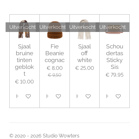
Uitverkocht
Uitverkocht
Uitverkocht
Uitverkocht
Sjaal
Fie
Sjaal
Schou
bruine
Beanie
off
dertas
tinten
cognac
white
Sticky
geblok
Sis
€ 8,00
€ 25,00
t
€ 79,95
€ 9,50
€ 10,00
Houd mij op de hoogte
Houd mij op de hoogte
Houd mij op de hoogte
Houd mij op 
© 2020 - 2026 Studio Wowters