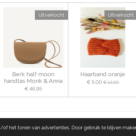
Uitverkocht
Uitverkocht
Berk half moon
Haarband oranje
handtas Monk & Anna
€ 5,00
€ 12,00
€ 46,95
of het tonen van advertenties. Door gebruik te blijven maken