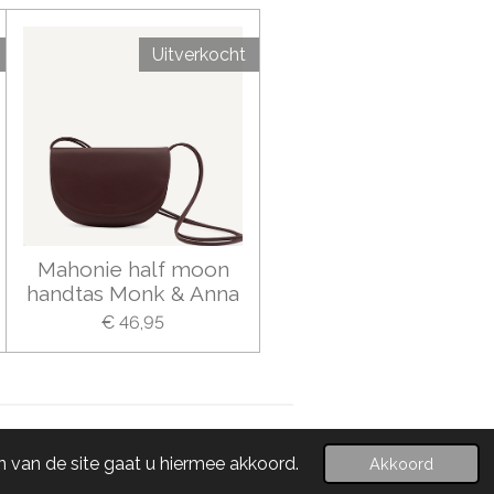
Uitverkocht
Mahonie half moon
handtas Monk & Anna
€ 46,95
Powered by
JouwWeb
 van de site gaat u hiermee akkoord.
Akkoord