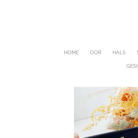
Ga
direct
naar
de
hoofdinhoud
HOME
OOR
HALS
GES