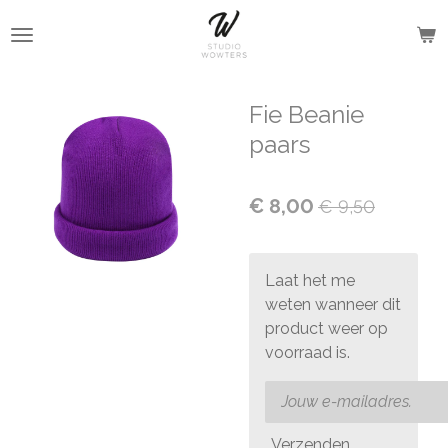
Ga
direct
naar
de
Fie Beanie
hoofdinhoud
paars
€ 8,00
€ 9,50
Laat het me
weten wanneer dit
product weer op
voorraad is.
Verzenden