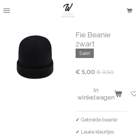
Ga
direct
naar
de
Fie Beanie
hoofdinhoud
zwart
Sale!
€ 5,00
€ 9,50
In
winkelwagen
✔ Gebreide beanie
✔ Leuke kleurtjes