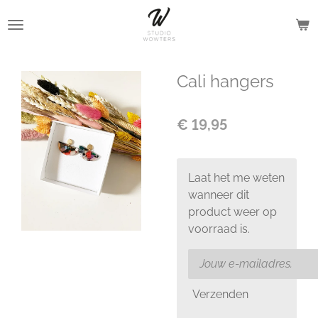
Ga
direct
naar
de
Cali hangers
hoofdinhoud
€ 19,95
Laat het me weten
wanneer dit
product weer op
voorraad is.
Verzenden