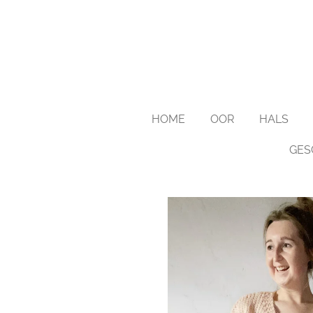
Ga
direct
naar
de
hoofdinhoud
HOME
OOR
HALS
GES