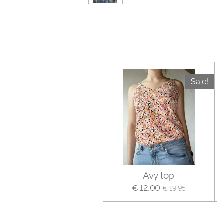
Sale!
Avy top
€ 12,00
€ 19,95