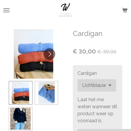
Ga
direct
naar
de
Cardigan
hoofdinhoud
€ 30,00
€ 39,95
Cardigan
Laat het me
weten wanneer dit
product weer op
voorraad is.