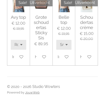
Sale!
Uitverkocht
Sale!
Uitverkocht
Avy top
Grote
Belle
Schou
schoud
top
dertas
€ 12,00
ertas
crème
€ 12,00
€ 19,95
Sticky
€ 15,00
€ 19,95
Sis
€ 20,00
€ 89,95
In winkelwagen
Houd mij op de hoogte
In winkelwagen
Houd mij op 
© 2020 - 2026 Studio Wowters
Powered by
JouwWeb