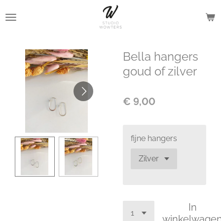
Ga
direct
naar
de
Bella hangers
hoofdinhoud
goud of zilver
€ 9,00
fijne hangers
In
winkelwage