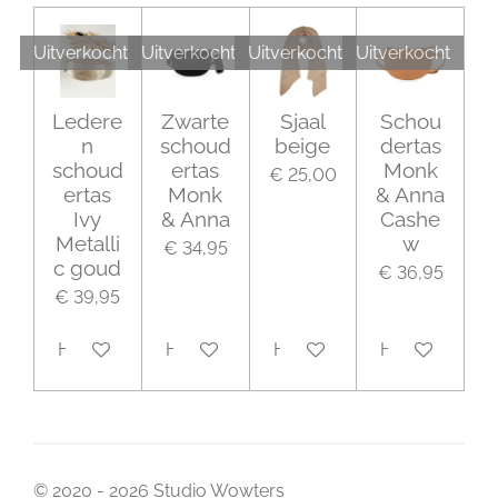
Uitverkocht
Uitverkocht
Uitverkocht
Uitverkocht
Ledere
Zwarte
Sjaal
Schou
n
schoud
beige
dertas
schoud
ertas
Monk
€ 25,00
ertas
Monk
& Anna
Ivy
& Anna
Cashe
Metalli
w
€ 34,95
c goud
€ 36,95
€ 39,95
Houd mij op de hoogte
Houd mij op de hoogte
Houd mij op de hoogte
Houd mij op 
© 2020 - 2026 Studio Wowters