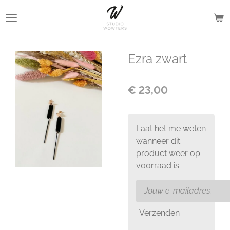
Ga
direct
naar
de
Ezra zwart
hoofdinhoud
€ 23,00
Laat het me weten
wanneer dit
product weer op
voorraad is.
Verzenden