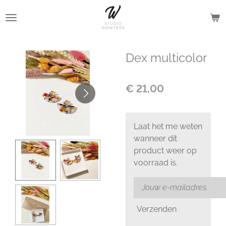
Ga
direct
naar
de
Dex multicolor
hoofdinhoud
€ 21,00
Laat het me weten
wanneer dit
product weer op
voorraad is.
Verzenden