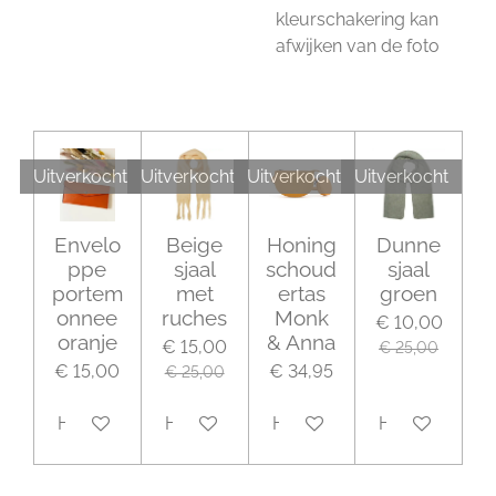
kleurschakering kan
afwijken van de foto
Uitverkocht
Uitverkocht
Uitverkocht
Uitverkocht
Envelo
Beige
Honing
Dunne
ppe
sjaal
schoud
sjaal
portem
met
ertas
groen
onnee
ruches
Monk
€ 10,00
oranje
& Anna
€ 15,00
€ 25,00
€ 15,00
€ 34,95
€ 25,00
Houd mij op de hoogte
Houd mij op de hoogte
Houd mij op de hoogte
Houd mij op 