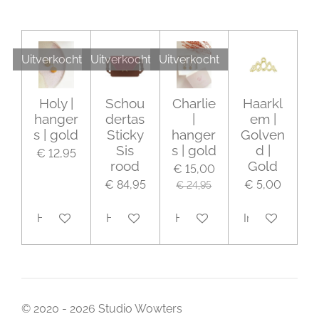
Uitverkocht
Uitverkocht
Uitverkocht
Holy |
Schou
Charlie
Haarkl
hanger
dertas
|
em |
s | gold
Sticky
hanger
Golven
Sis
s | gold
d |
€ 12,95
rood
Gold
€ 15,00
€ 84,95
€ 5,00
€ 24,95
Houd mij op de hoogte
Houd mij op de hoogte
Houd mij op de hoogte
In winkelwage
© 2020 - 2026 Studio Wowters