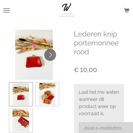
Ga
direct
naar
de
Lederen knip
hoofdinhoud
portemonnee
rood
€ 10,00
Laat het me weten
wanneer dit
product weer op
voorraad is.