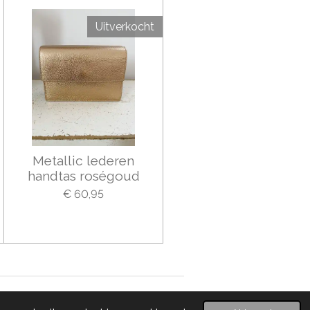
Uitverkocht
Metallic lederen
handtas roségoud
€ 60,95
Powered by
JouwWeb