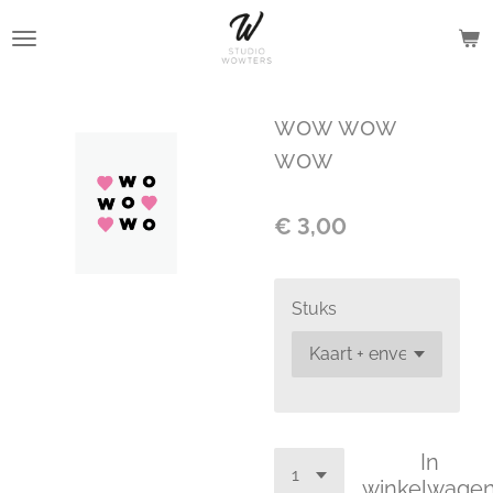
Ga
direct
naar
de
wow wow
hoofdinhoud
wow
€ 3,00
Stuks
In
winkelwage