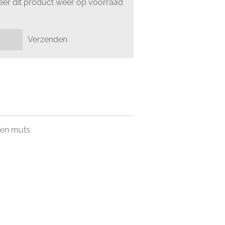
er dit product weer op voorraad
Verzenden
 een muts