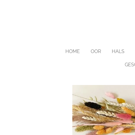
Ga
direct
naar
de
hoofdinhoud
HOME
OOR
HALS
GES