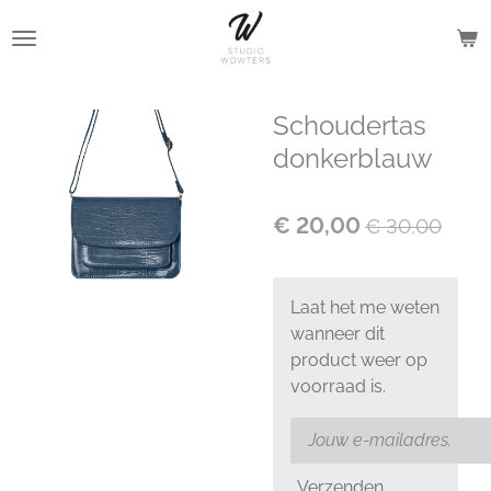
Ga
direct
naar
de
Schoudertas
hoofdinhoud
donkerblauw
€ 20,00
€ 30,00
Laat het me weten
wanneer dit
product weer op
voorraad is.
Verzenden