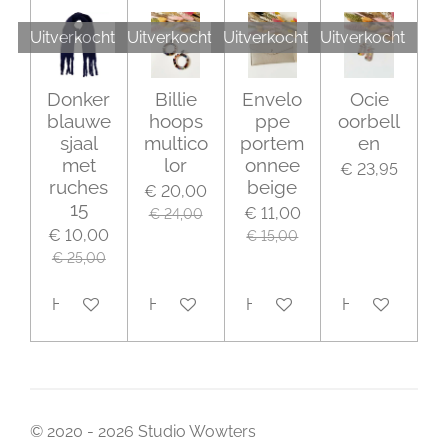
Uitverkocht
Uitverkocht
Uitverkocht
Uitverkocht
Donker
Billie
Envelo
Ocie
blauwe
hoops
ppe
oorbell
sjaal
multico
portem
en
met
lor
onnee
€ 23,95
ruches
beige
€ 20,00
15
€ 11,00
€ 24,00
€ 10,00
€ 15,00
€ 25,00
Houd mij op de hoogte
Houd mij op de hoogte
Houd mij op de hoogte
Houd mij op 
© 2020 - 2026 Studio Wowters