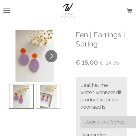
Ga
direct
naar
de
Fen | Earrings |
hoofdinhoud
Spring
€ 15,00
€ 24,95
Laat het me
weten wanneer dit
product weer op
voorraad is.
Verzenden