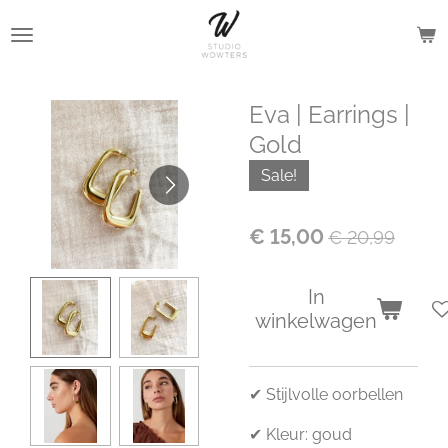
Ga
direct
naar
de
Eva | Earrings |
hoofdinhoud
Gold
Sale!
€ 15,00
€ 20,99
In
winkelwagen
✔ Stijlvolle oorbellen
✔ Kleur: goud