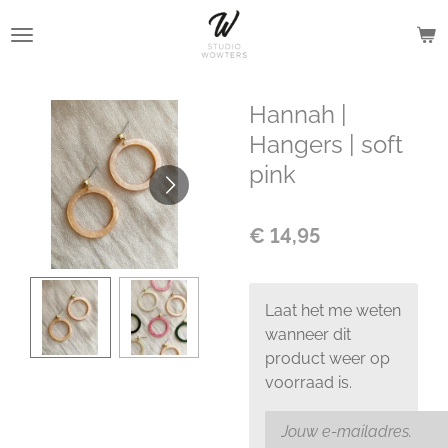
Ga
direct
naar
de
Hannah |
hoofdinhoud
Hangers | soft
pink
€ 14,95
Laat het me weten
wanneer dit
product weer op
voorraad is.