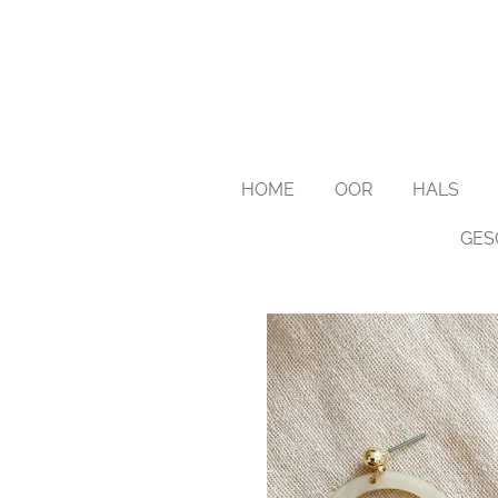
Ga
direct
naar
de
hoofdinhoud
HOME
OOR
HALS
GES