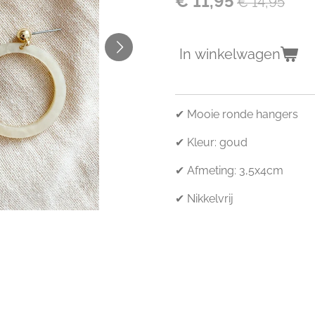
€ 11,95
€ 14,95
In winkelwagen
✔ Mooie ronde hangers
✔ Kleur: goud
✔ Afmeting: 3,5x4cm
✔ Nikkelvrij