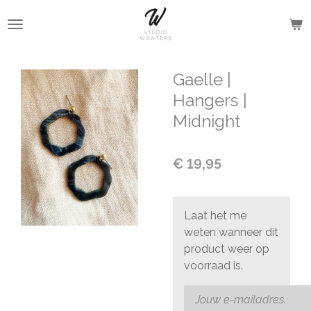
Ga
direct
naar
de
Gaelle |
hoofdinhoud
Hangers |
Midnight
€ 19,95
Laat het me
weten wanneer dit
product weer op
voorraad is.