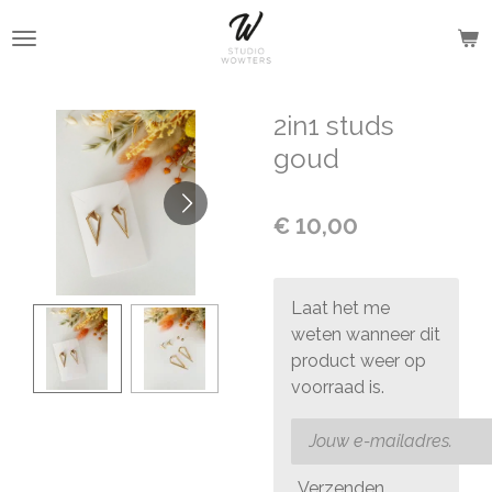
Ga
direct
naar
de
2in1 studs
hoofdinhoud
goud
€ 10,00
Laat het me
weten wanneer dit
product weer op
voorraad is.
Verzenden