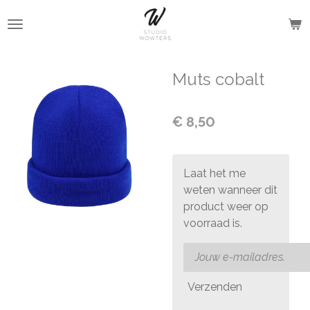
Ga
direct
naar
de
Muts cobalt
hoofdinhoud
€ 8,50
Laat het me
weten wanneer dit
product weer op
voorraad is.
Verzenden