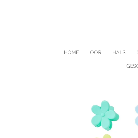
Ga
direct
naar
de
hoofdinhoud
HOME
OOR
HALS
GES