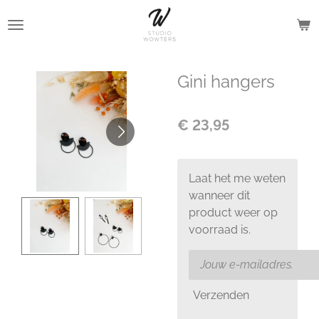
Ga
direct
naar
de
Gini hangers
hoofdinhoud
€ 23,95
Laat het me weten
wanneer dit
product weer op
voorraad is.
Verzenden