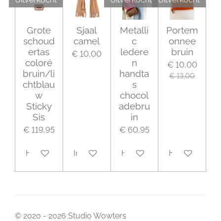
Grote
Sjaal
Metalli
Portem
schoud
camel
c
onnee
ertas
ledere
bruin
€ 10,00
coloré
n
€ 10,00
bruin/li
handta
€ 13,00
chtblau
s
w
chocol
Sticky
adebru
Sis
in
€ 119,95
€ 60,95
Houd mij op de hoogte
In winkelwagen
Houd mij op de hoogte
Houd mij op 
© 2020 - 2026 Studio Wowters