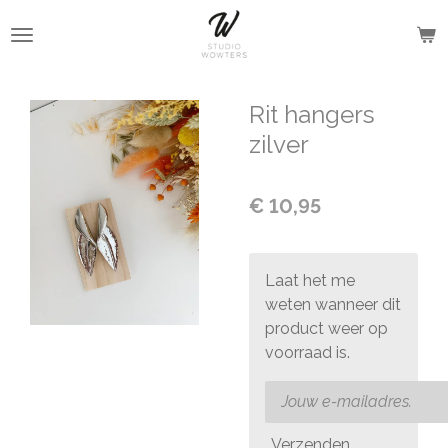
Ga
direct
naar
de
Rit hangers
hoofdinhoud
zilver
€ 10,95
Laat het me
weten wanneer dit
product weer op
voorraad is.
Verzenden