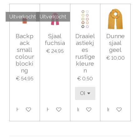
Uitverkocht
Uitverkocht
Backp
Sjaal
Draaiel
Dunne
ack
fuchsia
astiekj
sjaal
small
es
geel
€ 24,95
colour
rustige
€ 10,00
blocki
kleure
ng
n
€ 54,95
€ 0,50
Houd mij op de hoogte
Houd mij op de hoogte
In winkelwagen
In winkelwage