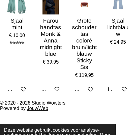
Sjaal
Farou
Grote
Sjaal
mint
handtas
schouder
lichtblau
Monk &
tas
w
€ 10,00
Anna
coloré
€ 24,95
€ 20,95
midnight
bruin/licht
blue
blauw
Sticky
€ 39,95
Sis
€ 119,95
Houd mij op de hoogte
Houd mij op de hoogte
Houd mij op de hoogte
In winkelwa
© 2020 - 2026 Studio Wowters
Powered by
JouwWeb
Deze website gebruikt cookies voor analyse-
doeleinden en/of het tonen van advertenties. Door