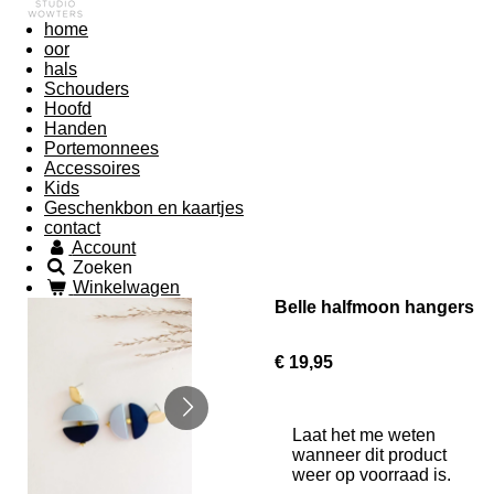
home
oor
hals
Schouders
Hoofd
Handen
Portemonnees
Accessoires
Kids
Geschenkbon en kaartjes
contact
Account
Zoeken
Winkelwagen
Belle halfmoon hangers
€ 19,95
Laat het me weten
wanneer dit product
weer op voorraad is.