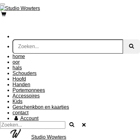
Ga
direct
naar
de
hoofdinhoud
home
oor
hals
Schouders
Hoofd
Handen
Portemonnees
Accessoires
Kids
Geschenkbon en kaartjes
contact
Account
Studio Wowters