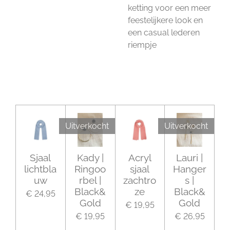
ketting voor een meer
feestelijkere look en
een casual lederen
riempje
Uitverkocht
Uitverkocht
Sjaal
Kady |
Acryl
Lauri |
lichtbla
Ringoo
sjaal
Hanger
uw
rbel |
zachtro
s |
Black&
ze
Black&
€ 24,95
Gold
Gold
€ 19,95
€ 19,95
€ 26,95