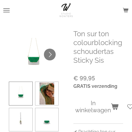
Ga
direct
naar
de
Ton sur ton
hoofdinhoud
colourblocking
schoudertas
Sticky Sis
€ 99,95
GRATIS verzending
In
winkelwagen
✔ Prachtige ton sur