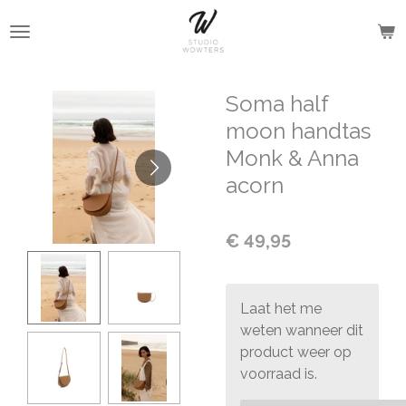
Ga
direct
naar
de
Soma half
hoofdinhoud
moon handtas
Monk & Anna
acorn
€ 49,95
Laat het me
weten wanneer dit
product weer op
voorraad is.